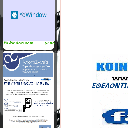
YoWindow.com
yr.no