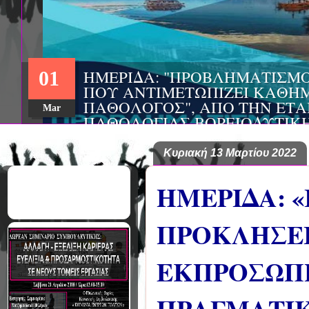
ΗΜΕΡΙΔΑ: "ΠΡΟΒΛΗΜΑΤΙΣΜ
01
ΠΟΥ ΑΝΤΙΜΕΤΩΠΙΖΕΙ ΚΑΘΗΜ
ΠΑΘΟΛΟΓΟΣ", ΑΠΟ ΤΗΝ ΕΤΑ
Mar
ΠΑΘΟΛΟΓΙΑΣ ΒΟΡΕΙΟΔΥΤΙΚ
ΤΙΣ Α' & Β' ΠΑΝΕΠΙΣΤΗΜΙΑ
ΚΛΙΝΙΚΕΣ ΠΓΝΙ
Κυριακή 13 Μαρτίου 2022
ΗΜΕΡΙΔΑ: «
ΠΡΟΚΛΗΣΕΙ
ΕΚΠΡΟΣΩΠ