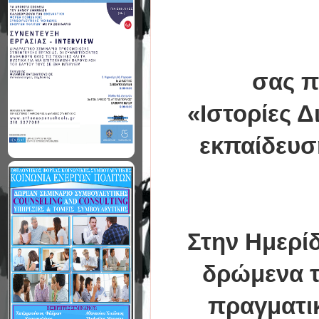
σας π
«Ιστορίες Δ
εκπαίδευσ
Στην Ημερίδ
δρώμενα το
πραγματικ