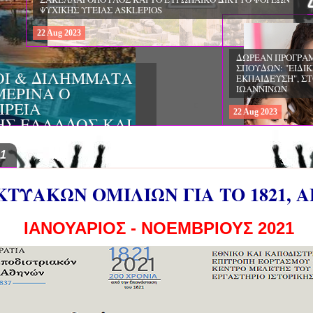
22
Aug
2023
ΔΩΡΕΑΝ ΠΡΟΓΡΑΜΜΑ ΜΕΤΑΠΤΥ
ΣΠΟΥΔΩΝ: "ΕΙΔΙΚΗ ΑΓΩΓΗ ΚΑΙ
ΟΙ & ΔΙΛΗΜΜΑΤΑ
ΕΚΠΑΙΔΕΥΣΗ", ΣΤΟ ΠΑΝΕΠΙΣΤΗΜ
ΜΕΡΙΝΑ O
ΙΩΑΝΝΙΝΩΝ
ΙΡΕΙΑ
22
Aug
2023
ΗΣ ΕΛΛΑΔΟΣ ΚΑΙ
ΚΕΣ ΠΑΘΟΛΟΓΙΚΕΣ
21
ΤΥΑΚΩΝ ΟΜΙΛΙΩΝ ΓΙΑ ΤΟ 1821, 
ΙΑΝΟΥΑΡΙΟΣ - ΝΟΕΜΒΡΙΟΥΣ 2021