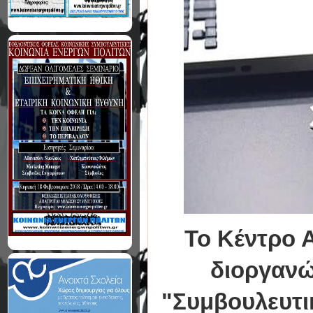
Τ
ο Κέντρο 
διοργανώ
"Συμβουλευτι