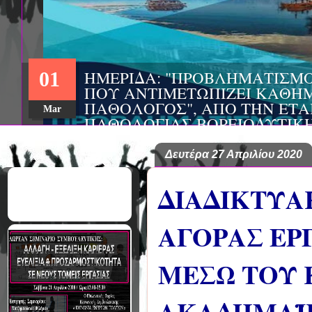
ΗΜΕΡΙΔΑ: "ΠΡΟΒΛΗΜΑΤΙΣΜ
01
ΠΟΥ ΑΝΤΙΜΕΤΩΠΙΖΕΙ ΚΑΘΗΜ
ΠΑΘΟΛΟΓΟΣ", ΑΠΟ ΤΗΝ ΕΤΑ
Mar
ΠΑΘΟΛΟΓΙΑΣ ΒΟΡΕΙΟΔΥΤΙΚ
ΤΙΣ Α' & Β' ΠΑΝΕΠΙΣΤΗΜΙΑ
ΚΛΙΝΙΚΕΣ ΠΓΝΙ
Δευτέρα 27 Απριλίου 2020
ΔΙΑΔΙΚΤΥΑ
ΑΓΟΡΑΣ ΕΡ
ΜΕΣΩ ΤΟΥ 