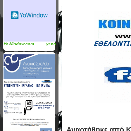
YoWindow.com
yr.no
Αναρτήθηκε από
Κ