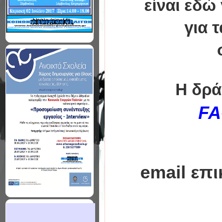
είναι εδώ
για 
Η δρά
FA
email επ