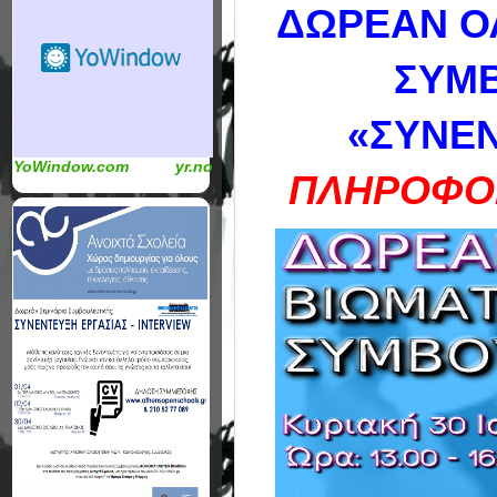
ΔΩΡΕΑΝ Ο
ΣΥΜΒ
«ΣΥΝΕΝ
YoWindow.com
yr.no
ΠΛΗΡΟΦΟΡ