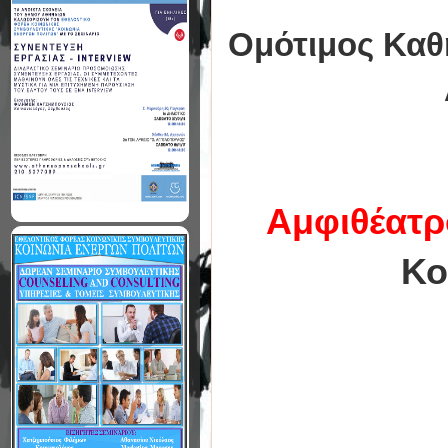
Ομότιμος Καθ
Aμφιθέατρ
Κο