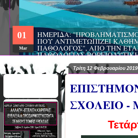
ΗΜΕΡΙΔΑ: "ΠΡΟΒΛΗΜΑΤΙΣΜ
01
ΠΟΥ ΑΝΤΙΜΕΤΩΠΙΖΕΙ ΚΑΘΗΜ
ΠΑΘΟΛΟΓΟΣ", ΑΠΟ ΤΗΝ ΕΤΑ
Mar
ΠΑΘΟΛΟΓΙΑΣ ΒΟΡΕΙΟΔΥΤΙΚ
ΤΙΣ Α' & Β' ΠΑΝΕΠΙΣΤΗΜΙΑ
ΚΛΙΝΙΚΕΣ ΠΓΝΙ
Τρίτη 12 Φεβρουαρίου 2019
ΕΠΙΣΤΗΜΟΝ
ΣΧΟΛΕΙΟ -
Τετάρ