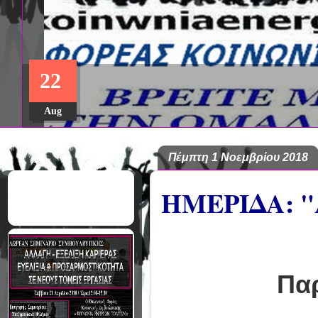
ΔΩΡΕΑΝ ΠΡΟΓΡΑΜΜΑ ΜΕΤΑ
22
ΣΠΟΥΔΩΝ: "ΕΙΔΙΚΗ ΑΓΩΓΗ Κ
ΣΤΟ ΠΑΝΕΠΙΣΤΗΜΙΟ ΙΩΑΝΝ
Aug
Πέμπτη 1 Νοεμβρίου 2018
ΗΜΕΡΙΔΑ: 
Πα