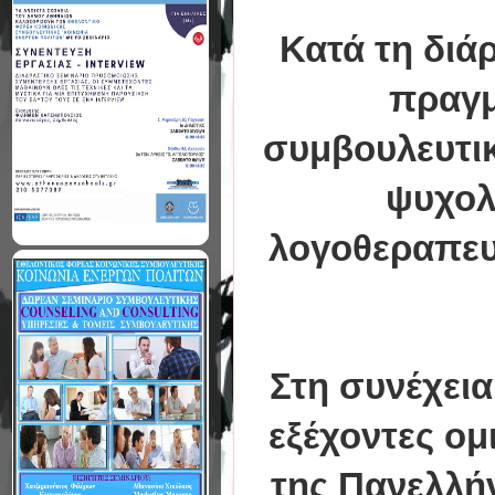
Κατά τη διά
πραγμ
συμβουλευτικ
ψυχολ
λογοθεραπευ
Στη συνέχεια 
εξέχοντες ο
της Πανελλή