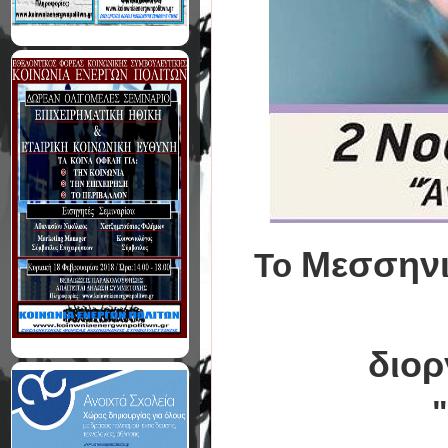
Μεσσηνι
Το
διο
"