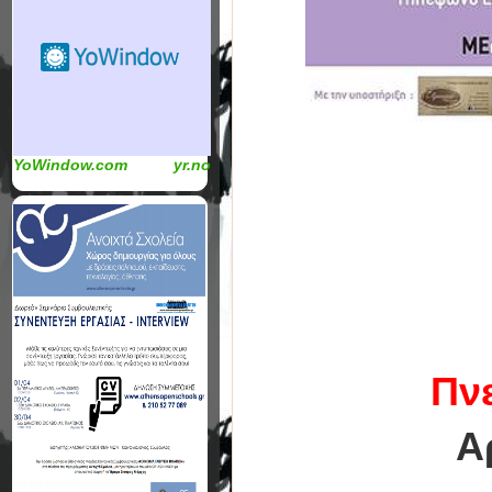
YoWindow.com
yr.no
Πν
Α