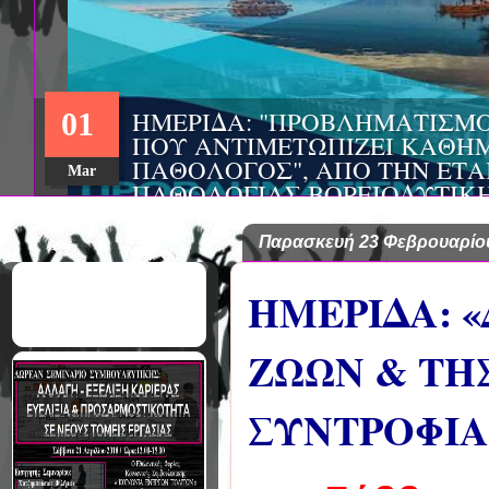
ΗΜΕΡΙΔΑ: "ΠΡΟΒΛΗΜΑΤΙΣΜ
01
ΠΟΥ ΑΝΤΙΜΕΤΩΠΙΖΕΙ ΚΑΘΗΜ
ΠΑΘΟΛΟΓΟΣ", ΑΠΟ ΤΗΝ ΕΤΑ
Mar
ΠΑΘΟΛΟΓΙΑΣ ΒΟΡΕΙΟΔΥΤΙΚ
ΤΙΣ Α' & Β' ΠΑΝΕΠΙΣΤΗΜΙΑ
ΚΛΙΝΙΚΕΣ ΠΓΝΙ
Παρασκευή 23 Φεβρουαρίο
ΗΜΕΡΙΔΑ: 
ΖΩΩΝ & ΤΗ
ΣΥΝΤΡΟΦΙΑ