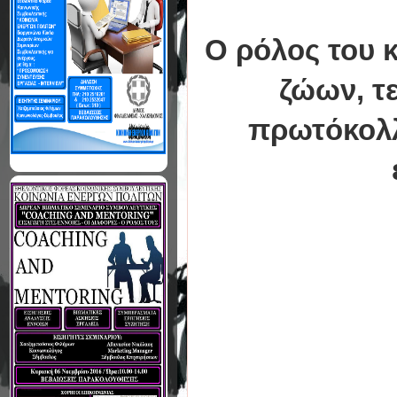
Ο ρόλος του 
ζώων, τε
πρωτόκολλο