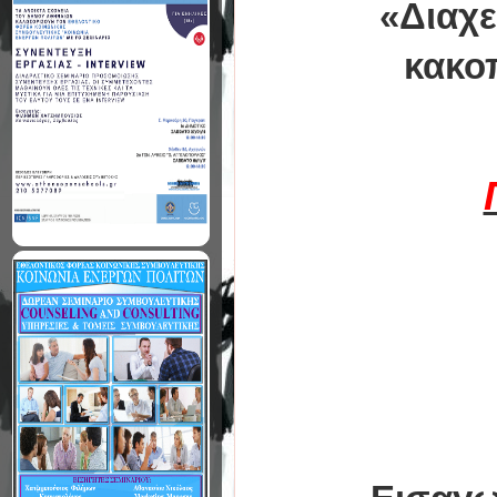
«Διαχε
κακο