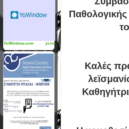
Συμβασ
Παθολογικής 
τ
YoWindow.com
yr.no
Καλές πρα
λεϊσμαν
Καθηγήτρι