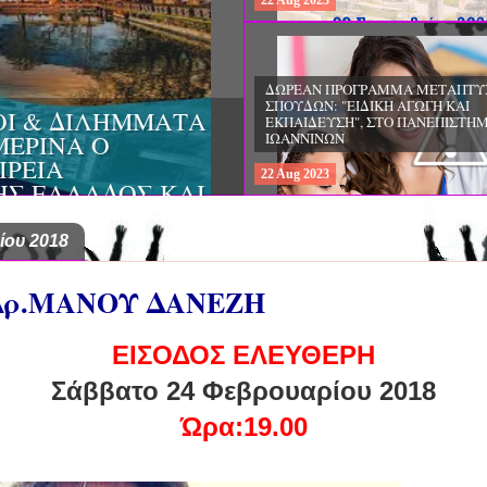
22
Aug
2023
ΔΩΡΕΑΝ ΠΡΟΓΡΑΜΜΑ ΜΕΤΑΠΤΥ
ΣΠΟΥΔΩΝ: «ΕΠΙΣΤΗΜΕΣ ΤΗΣ ΑΓΩ
ΤΥΧΕΣ ΤΗΣ
ΘΕΩΡΙΑ ΚΑΙ ΕΦΑΡΜΟΓΕΣ», ΑΠΟ 
ΡΙΑ ΚΟΙΝΩΝΙΚΗΣ
ΠΑΝΕΠΙΣΤΗΜΙΟ ΚΡΗΤΗΣ
ΟΠΟΥΛΟΣ ΚΑΙ ΤΟ
22
Aug
2023
 ΨΥΧΙΚΗΣ ΥΓΕΙΑΣ
ίου 2018
Δρ.ΜΑΝΟΥ ΔΑΝΕΖΗ
ΕΙΣΟΔΟΣ ΕΛΕΥΘΕΡΗ
Σάββατο 24 Φεβρουαρίου 2018
Ώρα:19.00