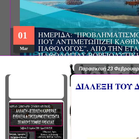
ΣΥΝΕΔΡΙΟ: «ΚΟΙΝΩΝΙΚΕΣ Π
22
ΦΡΟΝΤΙΔΑΣ», ΑΠΟ ΤΗΝ ΕΤΑΙ
ΨΥΧΙΑΤΡΙΚΗΣ Π. ΣΑΚΕΛΛΑΡ
Aug
EΥΡΩΠΑΪΚΟ ΔΙΚΤΥΟ ΦΟΡΕΩΝ
ΑSKLEPIOS
Παρασκευή 23 Φεβρουαρ
ΔΙΑΛΕΞΗ ΤΟΥ 