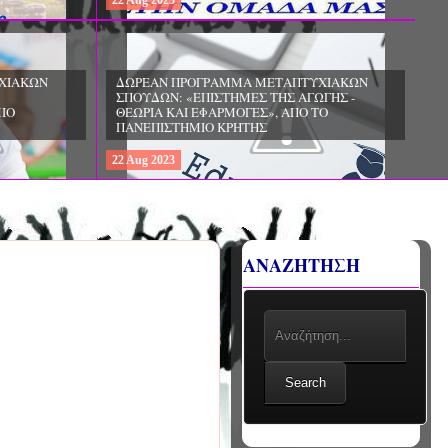
22
Aug
2023
ΔΩΡΕΑΝ ΠΡΟΓΡΑΜΜΑ ΜΕΤΑΠΤΥΧΙΑΚΩΝ
ΣΠΟΥΔΩΝ: «ΕΠΙΣΤΗΜΕΣ ΤΗΣ ΕΚΠΑΙΔΕΥΣΗΣ
ΚΑΙ ΤΗΣ ΑΓΩΓΗΣ - ΔΙΕΠΙΣΤΗΜΟΝΙΚΕΣ
ΧΙΑΚΩΝ
ΠΡΟΣΕΓΓΙΣΕΙΣ ΣΤΗΝ ΠΡΟΣΧΟΛΙΚΗ ΚΑΙ
ΓΗΣ -
ΠΡΩΤΗ ΣΧΟΛΙΚΗ ΗΛΙΚΙΑ», ΑΠΟ ΤΟ
ΤΟ
ΠΑΙΔΑΓΩΓΙΚΟ ΤΜΗΜΑ ΝΗΠΙΑΓΩΓΩΝ ΤΟΥ
ΠΑΝΕΠΙΣΤΗΜΙΟΥ ΙΩΑΝΝΙΝΩΝ
22
Aug
2023
ΑΝΑΖΗΤΗΣΗ
Search