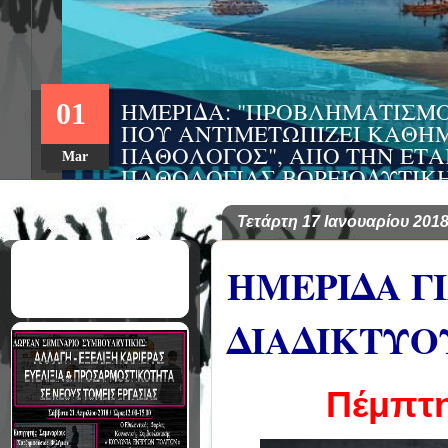
ΣΥΝΕΔΡΙΟ: «ΚΟΙΝΩΝΙΚΕΣ Π
22
ΦΡΟΝΤΙΔΑΣ», ΑΠΟ ΤΗΝ ΕΤΑΙ
ΨΥΧΙΑΤΡΙΚΗΣ Π. ΣΑΚΕΛΛΑΡ
Aug
EΥΡΩΠΑΪΚΟ ΔΙΚΤΥΟ ΦΟΡΕΩΝ
ΑSKLEPIOS
Τετάρτη 17 Ιανουαρίου 201
ΗΜΕΡΙΔΑ Γ
ΔΙΑΔΙΚΤΥΟ
Πέμπτη