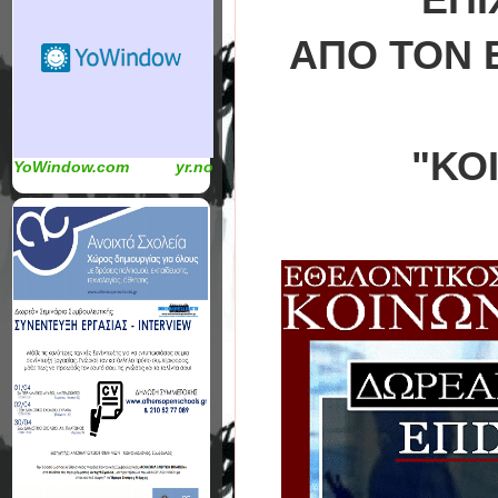
ΑΠΟ ΤΟΝ 
"ΚΟ
YoWindow.com
yr.no