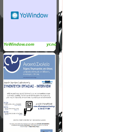
YoWindow.com
yr.no