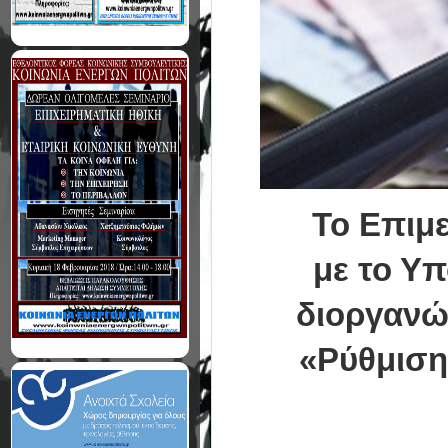
Το Επιμ
με το Υπ
διοργανώ
«Ρύθμιση