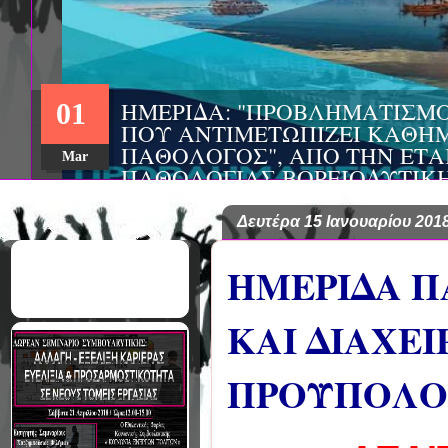
ΣΥΝΕΔΡΙΟ: «ΚΟΙΝΩΝΙΚΕΣ Π
22
ΦΡΟΝΤΙΔΑΣ», ΑΠΟ ΤΗΝ ΕΤΑΙ
ΨΥΧΙΑΤΡΙΚΗΣ Π. ΣΑΚΕΛΛΑΡ
Aug
EΥΡΩΠΑΪΚΟ ΔΙΚΤΥΟ ΦΟΡΕΩΝ
ΑSKLEPIOS
Δευτέρα 15 Ιανουαρίου 201
ΗΜΕΡΙΔΑ 
ΚΑΙ ΔΙΑΧΕ
ΠΡΟΫΠΟΛΟ