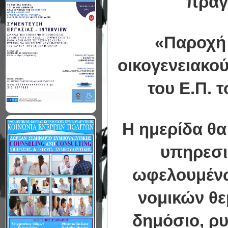
πραγ
«Παροχή 
οικογενειακο
του Ε.Π. 
Η ημερίδα θα
υπηρεσι
ωφελουμένω
νομικών θε
δημόσιο, ρ