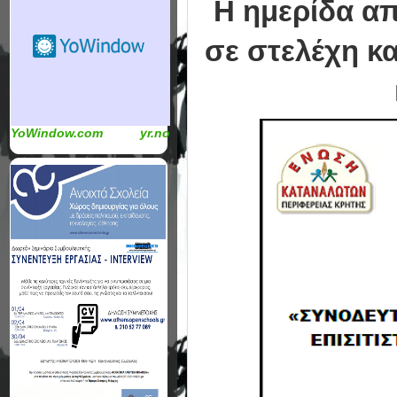
Η ημερίδα απ
σε στελέχη κ
YoWindow.com
yr.no