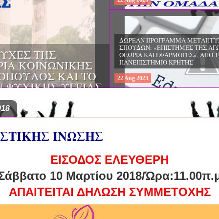
22
Aug
2023
ΔΩΡΕΑΝ ΠΡΟΓΡΑΜΜΑ ΜΕΤΑΠΤΥ
ΣΠΟΥΔΩΝ: "ΕΙΔΙΚΗ ΑΓΩΓΗ ΚΑΙ
ΟΙ & ΔΙΛΗΜΜΑΤΑ
ΕΚΠΑΙΔΕΥΣΗ", ΣΤΟ ΠΑΝΕΠΙΣΤΗΜ
ΜΕΡΙΝΑ O
ΙΩΑΝΝΙΝΩΝ
ΙΡΕΙΑ
22
Aug
2023
ΗΣ ΕΛΛΑΔΟΣ ΚΑΙ
ΚΕΣ ΠΑΘΟΛΟΓΙΚΕΣ
018
ΥΣΤΙΚΗΣ ΙΝΩΣΗΣ
ΕΙΣΟΔΟΣ ΕΛΕΥΘΕΡΗ
Σάββατο 10 Μαρτίου 2018/Ώρα:11.00π.
ΑΠΑΙΤΕΙΤΑΙ ΔΗΛΩΣΗ ΣΥΜΜΕΤΟΧΗΣ