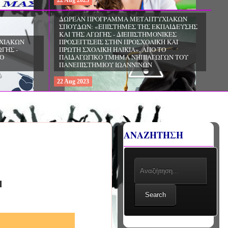
22
Aug
2023
ΧΙΑΚΩΝ
ΔΩΡΕΑΝ ΠΡΟΓΡΑΜΜΑ ΜΕΤΑΠΤΥΧΙΑΚΩΝ
ΣΠΟΥΔΩΝ: «ΕΠΙΣΤΗΜΕΣ ΤΗΣ ΑΓΩΓΗΣ -
ΙΟ
ΘΕΩΡΙΑ ΚΑΙ ΕΦΑΡΜΟΓΕΣ», ΑΠΟ ΤΟ
ΠΑΝΕΠΙΣΤΗΜΙΟ ΚΡΗΤΗΣ
22
Aug
2023
ΑΝΑΖΗΤΗΣΗ
μ
Search