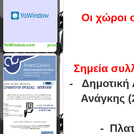
Οι χώροι 
YoWindow.com
yr.no
Σημεία συλ
- Δημοτική
Ανάγκης (
- Πλατ