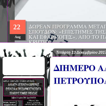
ΔΩΡΕΑΝ ΠΡΟΓΡΑΜΜΑ ΜΕΤΑ
22
ΣΠΟΥΔΩΝ: «ΕΠΙΣΤΗΜΕΣ ΤΗΣ
ΚΑΙ ΕΦΑΡΜΟΓΕΣ», ΑΠΟ ΤΟ 
Aug
ΚΡΗΤΗΣ
Τετάρτη 13 Δεκεμβρίου 201
ΔΙΗΜΕΡΟ Α
ΠΕΤΡΟΥΠΟ