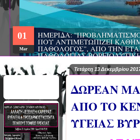
ΗΜΕΡΙΔΑ: "ΠΡΟΒΛΗΜΑΤΙΣΜ
01
ΠΟΥ ΑΝΤΙΜΕΤΩΠΙΖΕΙ ΚΑΘΗΜ
ΠΑΘΟΛΟΓΟΣ", ΑΠΟ ΤΗΝ ΕΤΑ
Mar
ΠΑΘΟΛΟΓΙΑΣ ΒΟΡΕΙΟΔΥΤΙΚ
ΤΙΣ Α' & Β' ΠΑΝΕΠΙΣΤΗΜΙΑ
ΚΛΙΝΙΚΕΣ ΠΓΝΙ
Τετάρτη 13 Δεκεμβρίου 201
ΔΩΡΕΑΝ Μ
ΑΠΟ ΤΟ ΚΕ
ΥΓΕΙΑΣ ΒΥ