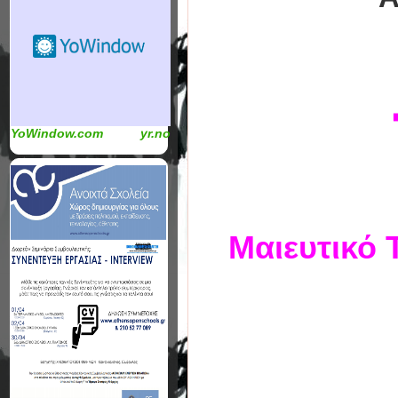
YoWindow.com
yr.no
Μαιευτικό