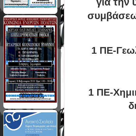
για την
συμβάσεων
1 ΠΕ-Γεω
1 ΠΕ-Χημι
δ