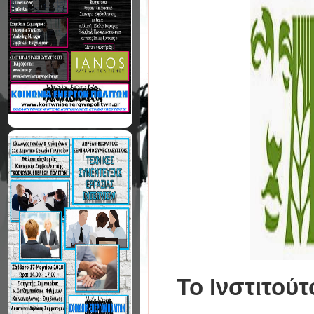
To Ινστιτού