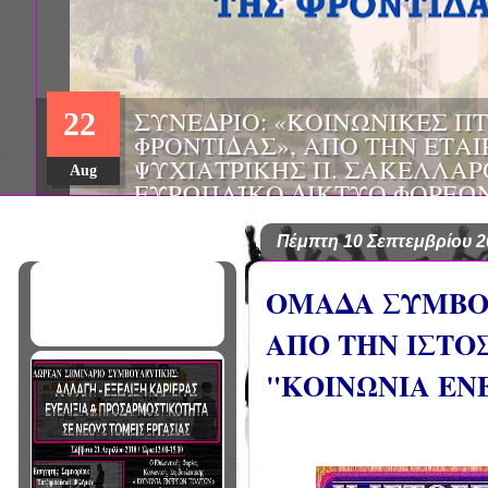
ΣΥΝΕΔΡΙΟ: «ΚΟΙΝΩΝΙΚΕΣ Π
22
ΦΡΟΝΤΙΔΑΣ», ΑΠΟ ΤΗΝ ΕΤΑΙ
ΨΥΧΙΑΤΡΙΚΗΣ Π. ΣΑΚΕΛΛΑΡ
Aug
EΥΡΩΠΑΪΚΟ ΔΙΚΤΥΟ ΦΟΡΕΩΝ
ΑSKLEPIOS
Πέμπτη 10 Σεπτεμβρίου 2
OMAΔΑ ΣΥΜΒΟΥ
ΑΠΟ ΤΗΝ ΙΣΤΟ
"ΚΟΙΝΩΝΙΑ ΕΝ