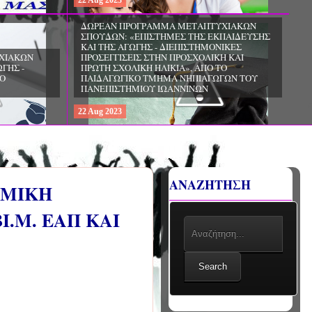
22
Aug
2023
ΧΙΑΚΩΝ
ΔΩΡΕΑΝ ΠΡΟΓΡΑΜΜΑ ΜΕΤΑΠΤΥΧΙΑΚΩΝ
ΣΠΟΥΔΩΝ: «ΕΠΙΣΤΗΜΕΣ ΤΗΣ ΑΓΩΓΗΣ -
ΙΟ
ΘΕΩΡΙΑ ΚΑΙ ΕΦΑΡΜΟΓΕΣ», ΑΠΟ ΤΟ
ΠΑΝΕΠΙΣΤΗΜΙΟ ΚΡΗΤΗΣ
22
Aug
2023
ΑΝΑΖΗΤΗΣΗ
ΣΜΙΚΗ
Ι.Μ. ΕΑΠ ΚΑΙ
Search