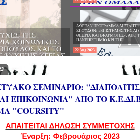
22
Aug
2023
ΔΩΡΕΑΝ ΠΡΟΓΡΑΜΜΑ ΜΕΤΑΠΤΥ
ΣΠΟΥΔΩΝ: "ΕΙΔΙΚΗ ΑΓΩΓΗ ΚΑΙ
ΟΙ & ΔΙΛΗΜΜΑΤΑ
ΕΚΠΑΙΔΕΥΣΗ", ΣΤΟ ΠΑΝΕΠΙΣΤΗΜ
ΜΕΡΙΝΑ O
ΙΩΑΝΝΙΝΩΝ
ΙΡΕΙΑ
22
Aug
2023
ΗΣ ΕΛΛΑΔΟΣ ΚΑΙ
ΚΕΣ ΠΑΘΟΛΟΓΙΚΕΣ
23
ΚΤΥΑΚΟ ΣΕΜΙΝΑΡΙΟ: "ΔΙΑΠΟΛΙΤΙ
Ι ΕΠΙΚΟΙΝΩΝΙΑ" AΠO ΤΟ Κ.Ε.ΔΙ.Β
ΜΑ "COURSITY"
AΠΑΙΤΕΙΤΑΙ ΔΗΛΩΣΗ ΣΥΜΜΕΤΟΧΗΣ
Έναρξη: Φεβρουάριος 2023