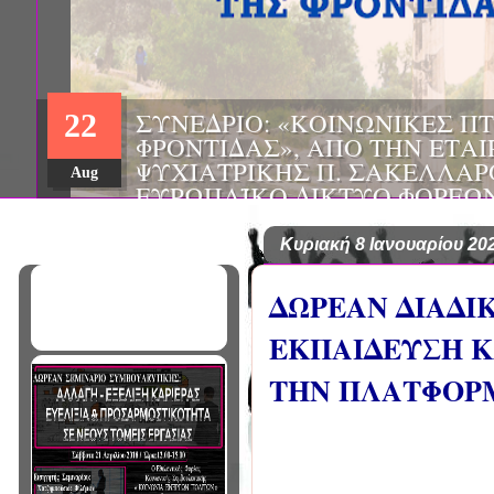
ΗΜΕΡΙΔΑ: "ΠΡΟΒΛΗΜΑΤΙΣΜ
01
ΠΟΥ ΑΝΤΙΜΕΤΩΠΙΖΕΙ ΚΑΘΗ
ΠΑΘΟΛΟΓΟΣ", ΑΠΟ ΤΗΝ ΕΤΑ
Mar
ΠΑΘΟΛΟΓΙΑΣ ΒΟΡΕΙΟΔΥΤΙΚ
ΤΙΣ Α' & Β' ΠΑΝΕΠΙΣΤΗΜΙΑ
ΚΛΙΝΙΚΕΣ ΠΓΝΙ
Κυριακή 8 Ιανουαρίου 20
ΔΩΡΕΑΝ ΔΙΑΔΙ
ΕΚΠΑΙΔΕΥΣΗ ΚΑ
ΤΗΝ ΠΛΑΤΦΟΡ