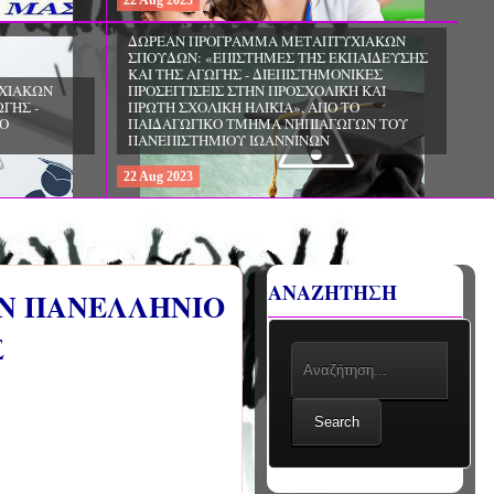
22
Aug
2023
ΧΙΑΚΩΝ
ΔΩΡΕΑΝ ΠΡΟΓΡΑΜΜΑ ΜΕΤΑΠΤΥΧΙΑΚΩΝ
ΣΠΟΥΔΩΝ: «ΕΠΙΣΤΗΜΕΣ ΤΗΣ ΑΓΩΓΗΣ -
ΙΟ
ΘΕΩΡΙΑ ΚΑΙ ΕΦΑΡΜΟΓΕΣ», ΑΠΟ ΤΟ
ΠΑΝΕΠΙΣΤΗΜΙΟ ΚΡΗΤΗΣ
22
Aug
2023
ΑΝΑΖΗΤΗΣΗ
ΟΝ ΠΑΝΕΛΛΗΝΙΟ
Σ
Search