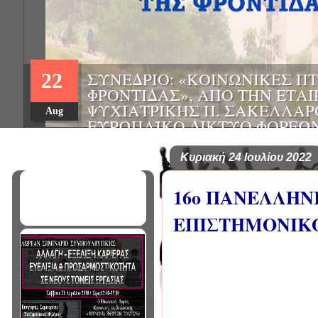
ΗΜΕΡΙΔΑ: "ΠΡΟΒΛΗΜΑΤΙΣΜ
01
ΠΟΥ ΑΝΤΙΜΕΤΩΠΙΖΕΙ ΚΑΘΗ
ΠΑΘΟΛΟΓΟΣ", ΑΠΟ ΤΗΝ ΕΤΑ
Mar
ΠΑΘΟΛΟΓΙΑΣ ΒΟΡΕΙΟΔΥΤΙΚ
ΤΙΣ Α' & Β' ΠΑΝΕΠΙΣΤΗΜΙΑ
ΚΛΙΝΙΚΕΣ ΠΓΝΙ
Κυριακή 24 Ιουλίου 2022
16ο ΠΑΝΕΛΛΗΝ
ΕΠΙΣΤΗΜΟΝΙΚΟ