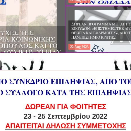
22
Aug
2023
ΔΩΡΕΑΝ ΠΡΟΓΡΑΜΜΑ ΜΕΤΑΠΤΥ
ΣΠΟΥΔΩΝ: "ΕΙΔΙΚΗ ΑΓΩΓΗ ΚΑΙ
ΟΙ & ΔΙΛΗΜΜΑΤΑ
ΕΚΠΑΙΔΕΥΣΗ", ΣΤΟ ΠΑΝΕΠΙΣΤΗΜ
ΜΕΡΙΝΑ O
ΙΩΑΝΝΙΝΩΝ
ΙΡΕΙΑ
22
Aug
2023
ΗΣ ΕΛΛΑΔΟΣ ΚΑΙ
ΚΕΣ ΠΑΘΟΛΟΓΙΚΕΣ
ΙΟ ΣΥΝΕΔΡΙΟ ΕΠΙΛΗΨΙΑΣ, ΑΠΟ Τ
 ΣΥΛΛΟΓΟ ΚΑΤΑ ΤΗΣ ΕΠΙΛΗΨΙΑ
ΔΩΡΕΑΝ ΓΙΑ ΦΟΙΤΗΤΕΣ
23 - 25 Σεπτεμβρίου 2022
ΑΠΑΙΤΕΙΤΑΙ ΔΗΛΩΣΗ ΣΥΜΜΕΤΟΧΗΣ