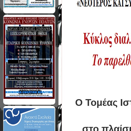
Ο Τομέας Ι
στο πλαίσ