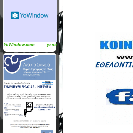
YoWindow.com
yr.no