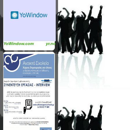
YoWindow.com
yr.no