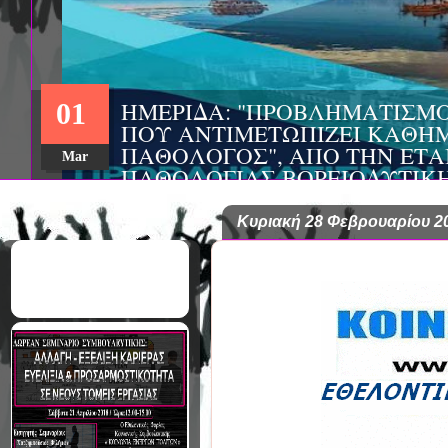
ΗΜΕΡΙΔΑ: "ΠΡΟΒΛΗΜΑΤΙΣΜ
01
ΠΟΥ ΑΝΤΙΜΕΤΩΠΙΖΕΙ ΚΑΘΗΜ
ΠΑΘΟΛΟΓΟΣ", ΑΠΟ ΤΗΝ ΕΤΑ
Mar
ΠΑΘΟΛΟΓΙΑΣ ΒΟΡΕΙΟΔΥΤΙΚ
ΤΙΣ Α' & Β' ΠΑΝΕΠΙΣΤΗΜΙΑ
ΚΛΙΝΙΚΕΣ ΠΓΝΙ
Κυριακή 28 Φεβρουαρίου 2