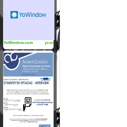
YoWindow.com
yr.no