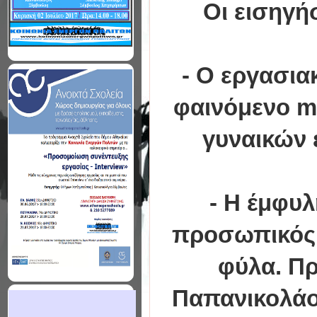
Οι εισηγή
- Ο εργασια
φαινόμενο m
γυναικών 
- Η έμφυλ
προσωπικός 
φύλα. Πρ
Παπανικολάο