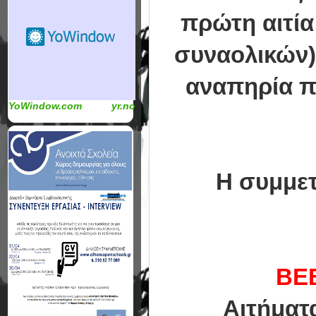
πρώτη αιτία
συναολικών) 
αναπηρία π
YoWindow.com
yr.no
Η συμμετ
ΒΕ
Αιτήματ