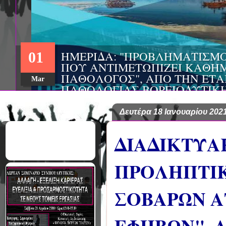
ΣΥΝΕΔΡΙΟ: «ΚΟΙΝΩΝΙΚΕΣ Π
22
ΦΡΟΝΤΙΔΑΣ», ΑΠΟ ΤΗΝ ΕΤΑ
ΨΥΧΙΑΤΡΙΚΗΣ Π. ΣΑΚΕΛΛΑ
Aug
EΥΡΩΠΑΪΚΟ ΔΙΚΤΥΟ ΦΟΡΕΩ
ΑSKLEPIOS
Δευτέρα 18 Ιανουαρίου 202
ΔΙΑΔΙΚΤΥΑ
ΠΡΟΛΗΠΤΙΚ
ΣΟΒΑΡΩΝ Α