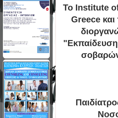
To Institute o
Greece και
διοργανώ
"Εκπαίδευση 
σοβαρών
Παιδίατρο
Νοσο