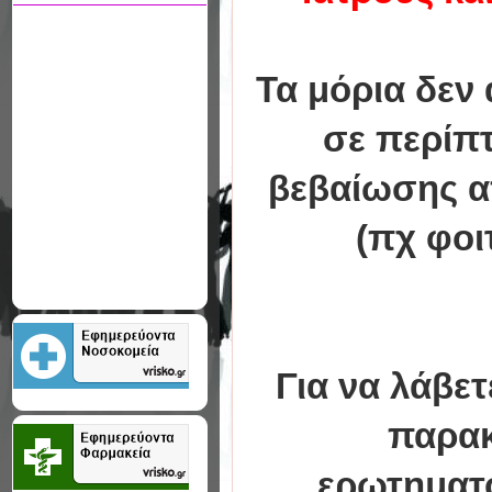
Τα μόρια δεν
σε περίπ
βεβαίωσης α
(πχ φοι
Για να λάβε
παρακ
ερωτηματο