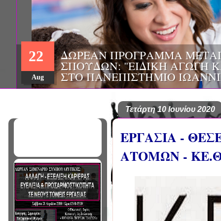
ΔΩΡΕΑΝ ΠΡΟΓΡΑΜΜΑ ΜΕΤΑ
22
ΣΠΟΥΔΩΝ: "ΕΙΔΙΚΗ ΑΓΩΓΗ Κ
ΣΤΟ ΠΑΝΕΠΙΣΤΗΜΙΟ ΙΩΑΝΝ
Aug
Τετάρτη 10 Ιουνίου 2020
ΕΡΓΑΣΙΑ - ΘΕ
ΑΤΟΜΩΝ - ΚΕ.Θ