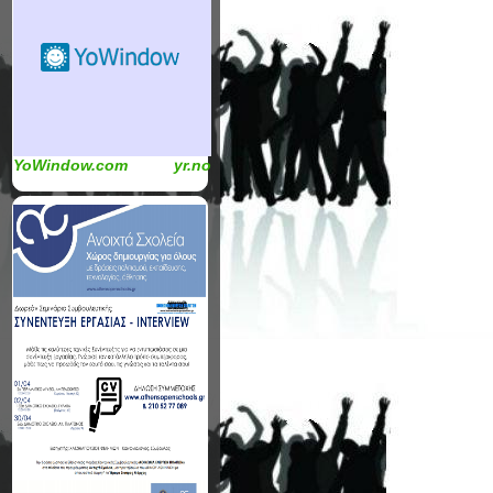
YoWindow.com
yr.no