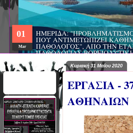
ΣΥΝΕΔΡΙΟ: «ΚΟΙΝΩΝΙΚΕΣ Π
22
ΦΡΟΝΤΙΔΑΣ», ΑΠΟ ΤΗΝ ΕΤΑΙ
ΨΥΧΙΑΤΡΙΚΗΣ Π. ΣΑΚΕΛΛΑΡ
Aug
EΥΡΩΠΑΪΚΟ ΔΙΚΤΥΟ ΦΟΡΕΩΝ
ΑSKLEPIOS
Κυριακή 31 Μαΐου 2020
ΕΡΓΑΣΙΑ - 
ΑΘΗΝΑΙΩΝ