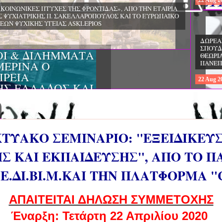
22
Aug
2023
ΔΩΡΕΑΝ ΠΡΟΓΡΑΜΜΑ ΜΕΤΑΠΤΥ
ΣΠΟΥΔΩΝ: "ΕΙΔΙΚΗ ΑΓΩΓΗ ΚΑΙ
ΟΙ & ΔΙΛΗΜΜΑΤΑ
ΕΚΠΑΙΔΕΥΣΗ", ΣΤΟ ΠΑΝΕΠΙΣΤΗΜ
ΜΕΡΙΝΑ O
ΙΩΑΝΝΙΝΩΝ
ΙΡΕΙΑ
22
Aug
2023
ΗΣ ΕΛΛΑΔΟΣ ΚΑΙ
ΚΕΣ ΠΑΘΟΛΟΓΙΚΕΣ
ΚΤΥΑΚΟ ΣΕΜΙΝΑΡΙΟ: "ΕΞΕΙΔΙΚΕΥ
ΗΣ ΚΑΙ ΕΚΠΑΙΔΕΥΣΗΣ", AΠO TO 
.Ε.ΔΙ.ΒΙ.Μ.ΚΑΙ ΤΗΝ ΠΛΑΤΦΟΡΜΑ 
ΑΠΑΙΤΕΙΤΑΙ ΔΗΛΩΣΗ ΣΥΜΜΕΤΟΧΗΣ
Έναρξη:
Τετάρτη 22 Απριλίου 2020