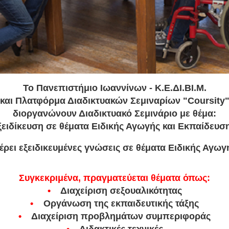
To Πανεπιστήμιο Ιωαννίνων - Κ.Ε.ΔΙ.ΒΙ.Μ.
και Πλατφόρμα Διαδικτυακών Σεμιναρίων "Coursity
διοργανώνουν Διαδικτυακό Σεμινάριο με θέμα:
ξειδίκευση σε θέματα Ειδικής Αγωγής και Εκπαίδευσ
ει εξειδικευμένες γνώσεις σε θέματα Ειδικής Αγωγ
Συγκεκριμένα, πραγματεύεται θέματα όπως:
•
Διαχείριση σεξουαλικότητας
•
Οργάνωση της εκπαιδευτικής τάξης
•
Διαχείριση προβλημάτων συμπεριφοράς
•
Διδακτικές τεχνικές