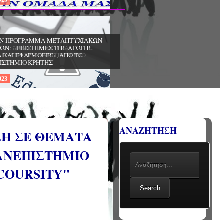
22
Aug
2023
ΧΙΑΚΩΝ
ΔΩΡΕΑΝ ΠΡΟΓΡΑΜΜΑ ΜΕΤΑΠΤΥΧΙΑΚΩΝ
ΣΠΟΥΔΩΝ: «ΕΠΙΣΤΗΜΕΣ ΤΗΣ ΑΓΩΓΗΣ -
ΙΟ
ΘΕΩΡΙΑ ΚΑΙ ΕΦΑΡΜΟΓΕΣ», ΑΠΟ ΤΟ
ΠΑΝΕΠΙΣΤΗΜΙΟ ΚΡΗΤΗΣ
22
Aug
2023
ΑΝΑΖΗΤΗΣΗ
ΣΗ ΣΕ ΘΕΜΑΤΑ
ΠΑΝΕΠΙΣΤΗΜΙΟ
"COURSITY"
Search