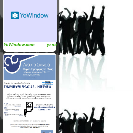
YoWindow.com
yr.no