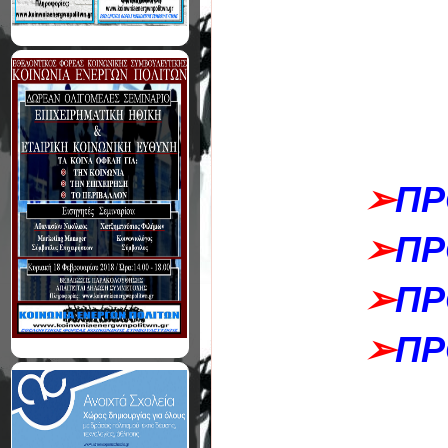
➢
ΠΡ
➢
ΠΡ
➢
ΠΡ
➢
ΠΡ