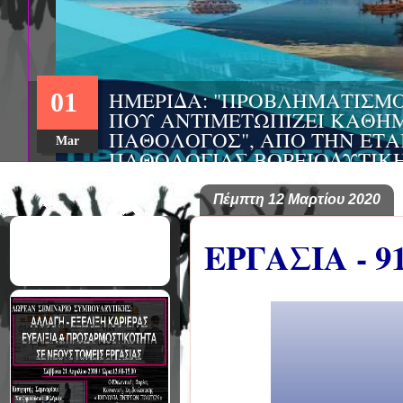
ΗΜΕΡΙΔΑ: "ΠΡΟΒΛΗΜΑΤΙΣΜ
01
ΠΟΥ ΑΝΤΙΜΕΤΩΠΙΖΕΙ ΚΑΘΗΜ
ΠΑΘΟΛΟΓΟΣ", ΑΠΟ ΤΗΝ ΕΤΑ
Mar
ΠΑΘΟΛΟΓΙΑΣ ΒΟΡΕΙΟΔΥΤΙΚ
ΤΙΣ Α' & Β' ΠΑΝΕΠΙΣΤΗΜΙΑ
ΚΛΙΝΙΚΕΣ ΠΓΝΙ
Πέμπτη 12 Μαρτίου 2020
ΕΡΓΑΣΙΑ - 