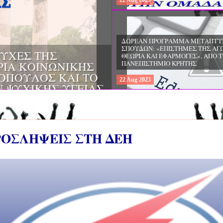
22
Aug
2023
ΔΩΡΕΑΝ ΠΡΟΓΡΑΜΜΑ ΜΕΤΑΠΤΥ
ΣΠΟΥΔΩΝ: "ΕΙΔΙΚΗ ΑΓΩΓΗ ΚΑΙ
ΟΙ & ΔΙΛΗΜΜΑΤΑ
ΕΚΠΑΙΔΕΥΣΗ", ΣΤΟ ΠΑΝΕΠΙΣΤΗΜ
ΜΕΡΙΝΑ O
ΙΩΑΝΝΙΝΩΝ
ΙΡΕΙΑ
22
Aug
2023
ΗΣ ΕΛΛΑΔΟΣ ΚΑΙ
ΚΕΣ ΠΑΘΟΛΟΓΙΚΕΣ
ΠΡΟΣΛΗΨΕΙΣ ΣΤΗ ΔΕΗ