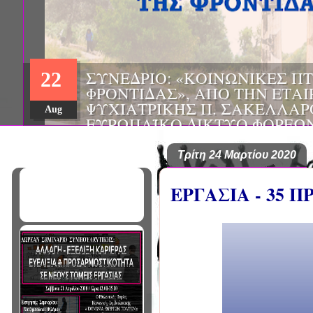
ΗΜΕΡΙΔΑ: "ΠΡΟΒΛΗΜΑΤΙΣΜ
01
ΠΟΥ ΑΝΤΙΜΕΤΩΠΙΖΕΙ ΚΑΘΗ
ΠΑΘΟΛΟΓΟΣ", ΑΠΟ ΤΗΝ ΕΤΑ
Mar
ΠΑΘΟΛΟΓΙΑΣ ΒΟΡΕΙΟΔΥΤΙΚ
ΤΙΣ Α' & Β' ΠΑΝΕΠΙΣΤΗΜΙΑ
ΚΛΙΝΙΚΕΣ ΠΓΝΙ
Τρίτη 24 Μαρτίου 2020
ΕΡΓΑΣΙΑ - 35 