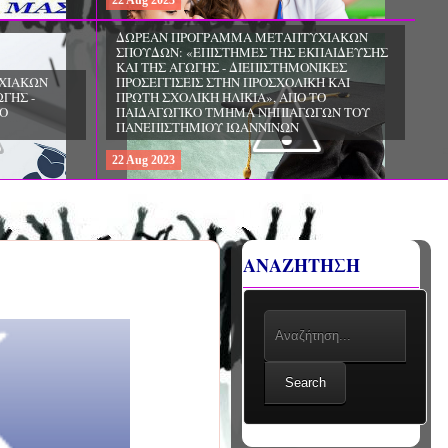
22
Aug
2023
ΧΙΑΚΩΝ
ΔΩΡΕΑΝ ΠΡΟΓΡΑΜΜΑ ΜΕΤΑΠΤΥΧΙΑΚΩΝ
ΣΠΟΥΔΩΝ: «ΕΠΙΣΤΗΜΕΣ ΤΗΣ ΑΓΩΓΗΣ -
ΙΟ
ΘΕΩΡΙΑ ΚΑΙ ΕΦΑΡΜΟΓΕΣ», ΑΠΟ ΤΟ
ΠΑΝΕΠΙΣΤΗΜΙΟ ΚΡΗΤΗΣ
22
Aug
2023
ΑΝΑΖΗΤΗΣΗ
Search