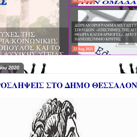
22
Aug
2023
ΔΩΡΕΑΝ ΠΡΟΓΡΑΜΜΑ ΜΕΤΑΠΤΥ
ΣΠΟΥΔΩΝ: "ΕΙΔΙΚΗ ΑΓΩΓΗ ΚΑΙ
ΟΙ & ΔΙΛΗΜΜΑΤΑ
ΕΚΠΑΙΔΕΥΣΗ", ΣΤΟ ΠΑΝΕΠΙΣΤΗΜ
ΜΕΡΙΝΑ O
ΙΩΑΝΝΙΝΩΝ
ΙΡΕΙΑ
22
Aug
2023
ΗΣ ΕΛΛΑΔΟΣ ΚΑΙ
ΚΕΣ ΠΑΘΟΛΟΓΙΚΕΣ
ίου 2020
 ΠΡΟΣΛΗΨΕΙΣ ΣΤΟ ΔΗΜΟ ΘΕΣΣΑΛΟ