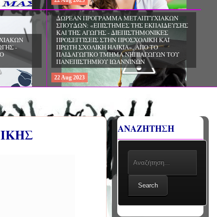
22
Aug
2023
ΧΙΑΚΩΝ
ΔΩΡΕΑΝ ΠΡΟΓΡΑΜΜΑ ΜΕΤΑΠΤΥΧΙΑΚΩΝ
ΣΠΟΥΔΩΝ: «ΕΠΙΣΤΗΜΕΣ ΤΗΣ ΑΓΩΓΗΣ -
ΙΟ
ΘΕΩΡΙΑ ΚΑΙ ΕΦΑΡΜΟΓΕΣ», ΑΠΟ ΤΟ
ΠΑΝΕΠΙΣΤΗΜΙΟ ΚΡΗΤΗΣ
22
Aug
2023
ΑΝΑΖΗΤΗΣΗ
ΝΙΚΗΣ
Search