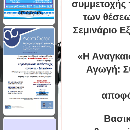
συμμετοχής 
των θέσεω
Σεμινάριο Ε
«Η Αναγκαιό
Αγωγή: Σ
αποφάσ
Βασικ