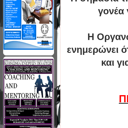
γονέα 
Η Οργανω
ενημερώνει ότ
και γ
Π