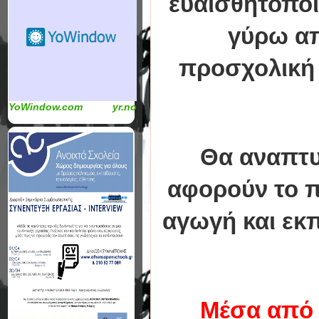
ευαισθητοπο
γύρω απ
προσχολική 
YoWindow.com
yr.no
Θα αναπτυ
αφορούν το π
αγωγή και εκπ
Μέσα από τ