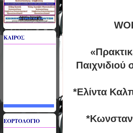
WOR
ΚΑΙΡΟΣ
«Πρακτικέ
Παιχνιδιού 
*Ελίντα Καλπ
*Κωνσταν
ΕΟΡΤΟΛΟΓΙΟ