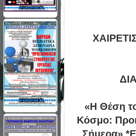
ΧΑΙΡΕΤΙΣΜ
ΔΙ
«H Θέση τ
Κόσμο: Προκ
Σήμερα» *Ε