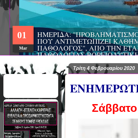
ΣΥΝΕΔΡΙΟ: «ΚΟΙΝΩΝ
22
ΦΡΟΝΤΙΔΑΣ», ΑΠΟ ΤΗ
ΚΟΙΝΩΝΙΚΗΣ ΨΥΧΙΑΤ
Aug
ΣΑΚΕΛΛΑΡΟΠΟΥΛΟΣ 
ΔΙΚΤΥΟ ΦΟΡΕΩΝ ΨΥΧ
ΑSKLEPIOS
Τρίτη 4 Φεβρουαρίου 2020
ΕΝΗΜΕΡΩΤΙ
Σάββατο