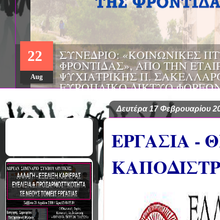
ΣΥΝΕΔΡΙΟ: «ΚΟΙΝΩΝΙΚΕΣ Π
22
ΦΡΟΝΤΙΔΑΣ», ΑΠΟ ΤΗΝ ΕΤΑΙ
ΨΥΧΙΑΤΡΙΚΗΣ Π. ΣΑΚΕΛΛΑΡ
Aug
EΥΡΩΠΑΪΚΟ ΔΙΚΤΥΟ ΦΟΡΕΩΝ
ΑSKLEPIOS
Δευτέρα 17 Φεβρουαρίου 2
ΕΡΓΑΣΙΑ - 
ΚΑΠΟΔΙΣΤ