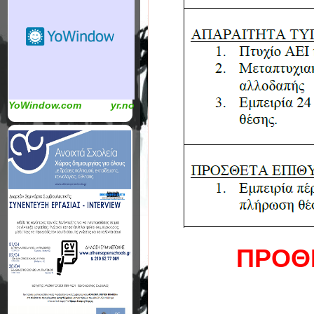
YoWindow.com
yr.no
ΠΡΟΘ