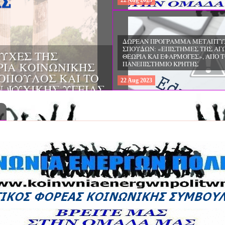
22
Aug
2023
ΔΩΡΕΑΝ ΠΡΟΓΡΑΜΜΑ ΜΕΤΑΠΤΥ
ΣΠΟΥΔΩΝ: "ΕΙΔΙΚΗ ΑΓΩΓΗ ΚΑΙ
ΟΙ & ΔΙΛΗΜΜΑΤΑ
ΕΚΠΑΙΔΕΥΣΗ", ΣΤΟ ΠΑΝΕΠΙΣΤΗΜ
ΜΕΡΙΝΑ O
ΙΩΑΝΝΙΝΩΝ
ΙΡΕΙΑ
22
Aug
2023
ΗΣ ΕΛΛΑΔΟΣ ΚΑΙ
ΚΕΣ ΠΑΘΟΛΟΓΙΚΕΣ