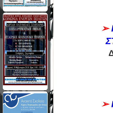
➢
Σ
➢