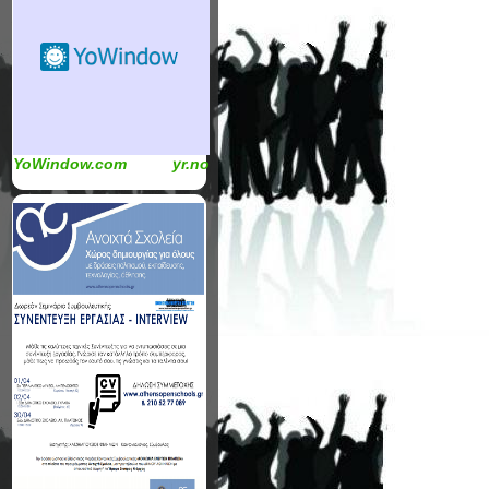
YoWindow.com
yr.no