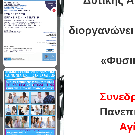
Δυτικής Α
διοργανώνει
«Φυσικ
Συνεδρ
Πανεπ
Αγί