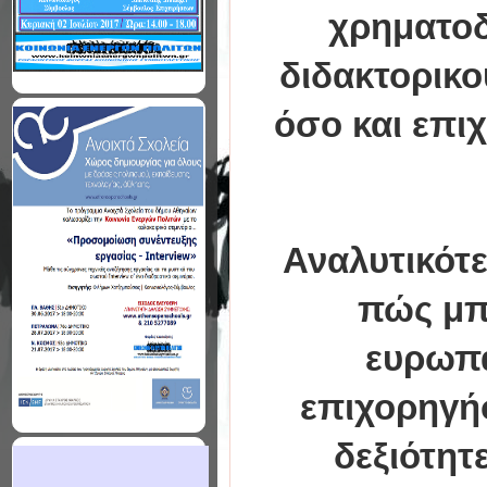
χρηματοδ
διδακτορικο
όσο και επιχ
Αναλυτικότ
πώς μπ
ευρωπα
επιχορηγή
δεξιότητ