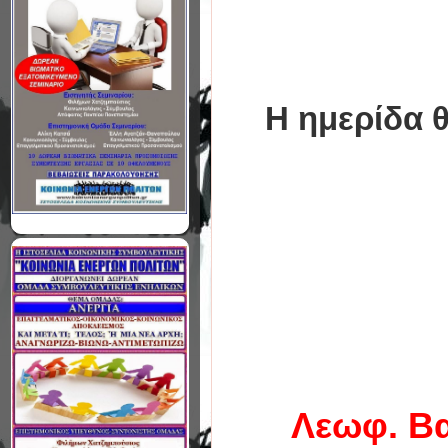
Η ημερίδα θ
Λεωφ. Β