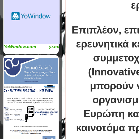
ε
Επιπλέον, επι
ερευνητικά κ
YoWindow.com
yr.no
συμμετοχ
(Innovati
μπορούν ν
οργανισμ
Ευρώπη και
καινοτόμα πρ