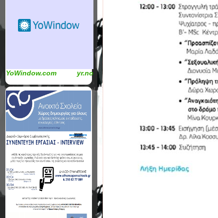
YoWindow.com
yr.no