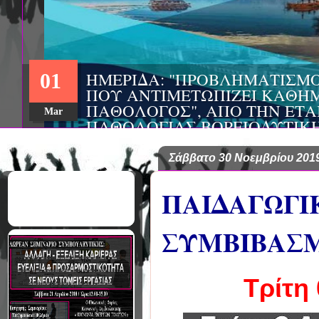
ΗΜΕΡΙΔΑ: "ΠΡΟΒΛΗΜΑΤΙΣΜ
01
ΠΟΥ ΑΝΤΙΜΕΤΩΠΙΖΕΙ ΚΑΘΗΜ
ΠΑΘΟΛΟΓΟΣ", ΑΠΟ ΤΗΝ ΕΤΑ
Mar
ΠΑΘΟΛΟΓΙΑΣ ΒΟΡΕΙΟΔΥΤΙΚ
ΤΙΣ Α' & Β' ΠΑΝΕΠΙΣΤΗΜΙΑ
ΚΛΙΝΙΚΕΣ ΠΓΝΙ
Σάββατο 30 Νοεμβρίου 201
ΠΑΙΔΑΓΩΓΙ
ΣΥΜΒΙΒΑΣΜ
Τρίτη