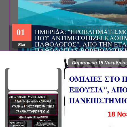
ΣΥΝΕΔΡΙΟ: «ΚΟΙΝΩΝΙΚΕΣ Π
22
ΦΡΟΝΤΙΔΑΣ», ΑΠΟ ΤΗΝ ΕΤΑΙ
ΨΥΧΙΑΤΡΙΚΗΣ Π. ΣΑΚΕΛΛΑΡ
Aug
EΥΡΩΠΑΪΚΟ ΔΙΚΤΥΟ ΦΟΡΕΩΝ
ΑSKLEPIOS
Παρασκευή 15 Νοεμβρίου
ΟΜΙΛΙΕΣ ΣΤΟ 
ΕΞΟΥΣΙΑ", ΑΠ
ΠΑΝΕΠΙΣΤΗΜΙ
18 Νο