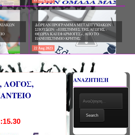
22
Aug
2023
ΔΩΡΕΑΝ ΠΡΟΓΡΑΜΜΑ ΜΕΤΑΠΤΥΧΙΑΚΩΝ
ΣΠΟΥΔΩΝ: «ΕΠΙΣΤΗΜΕΣ ΤΗΣ ΕΚΠΑΙΔΕΥΣΗΣ
ΚΑΙ ΤΗΣ ΑΓΩΓΗΣ - ΔΙΕΠΙΣΤΗΜΟΝΙΚΕΣ
ΧΙΑΚΩΝ
ΠΡΟΣΕΓΓΙΣΕΙΣ ΣΤΗΝ ΠΡΟΣΧΟΛΙΚΗ ΚΑΙ
ΓΗΣ -
ΠΡΩΤΗ ΣΧΟΛΙΚΗ ΗΛΙΚΙΑ», ΑΠΟ ΤΟ
ΤΟ
ΠΑΙΔΑΓΩΓΙΚΟ ΤΜΗΜΑ ΝΗΠΙΑΓΩΓΩΝ ΤΟΥ
ΠΑΝΕΠΙΣΤΗΜΙΟΥ ΙΩΑΝΝΙΝΩΝ
22
Aug
2023
ΑΝΑΖΗΤΗΣΗ
 ΛΟΓΟΣ,
ΠΑΝΤΕΙΟ
Search
:15.30