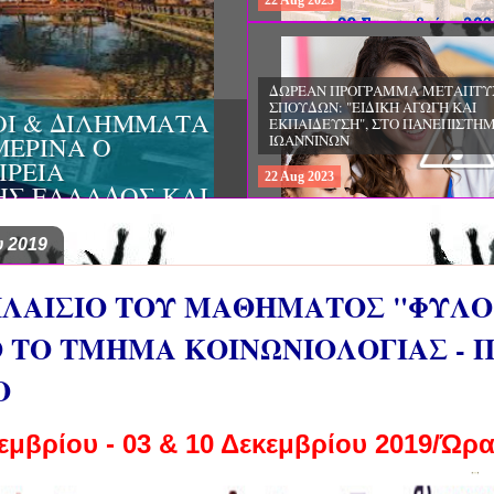
22
Aug
2023
ΔΩΡΕΑΝ ΠΡΟΓΡΑΜΜΑ ΜΕΤΑΠΤΥ
ΣΠΟΥΔΩΝ: «ΕΠΙΣΤΗΜΕΣ ΤΗΣ ΑΓΩ
ΤΥΧΕΣ ΤΗΣ
ΘΕΩΡΙΑ ΚΑΙ ΕΦΑΡΜΟΓΕΣ», ΑΠΟ 
ΡΙΑ ΚΟΙΝΩΝΙΚΗΣ
ΠΑΝΕΠΙΣΤΗΜΙΟ ΚΡΗΤΗΣ
ΟΠΟΥΛΟΣ ΚΑΙ ΤΟ
22
Aug
2023
 ΨΥΧΙΚΗΣ ΥΓΕΙΑΣ
 2019
ΠΛΑΙΣΙΟ ΤΟΥ ΜΑΘΗΜΑΤΟΣ "ΦΥΛΟ,
Ο ΤΟ ΤΜΗΜΑ ΚΟΙΝΩΝΙΟΛΟΓΙΑΣ - 
Ο
εμβρίου - 03 & 10 Δεκεμβρίου 2019/Ώρα