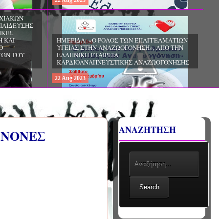
22
Aug
2023
ΓΕΛΜΑΤΙΩΝ
 ΑΠΟ ΤΗΝ
ΔΩΡΕΑΝ ΠΡΟΓΡΑΜΜΑ ΜΕΤΑΠΤΥΧΙΑΚΩΝ
ΣΠΟΥΔΩΝ «ΔΗΜΟΣΙΑ ΥΓΕΙΑ ΚΑΙ ΠΟΛΙΤΙΚΗ
ΩΟΓΟΝΗΣΗΣ
ΥΓΕΙΑΣ», ΑΠΟ ΤΟ ΤΜΗΜΑ ΙΑΤΡΙΚΗΣ ΤΟΥ ΑΠΘ
22
Aug
2023
ΑΝΑΖΗΤΗΣΗ
ΑΝΟΝΕΣ
Search