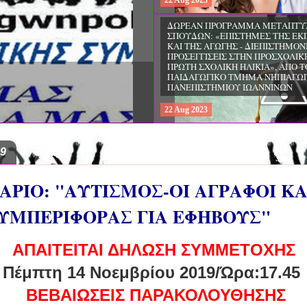
22
Aug
2023
ΗΜΕΡΙΔΑ: «Ο ΡΟΛΟΣ ΤΩΝ ΕΠΑΓ
ΥΓΕΙΑΣ ΣΤΗΝ ΑΝΑΖΩΟΓΟΝΗΣΗ»,
ΠΤΥΧΙΑΚΩΝ
ΕΛΛΗΝΙΚΗ ΕΤΑΙΡΕΙΑ
ΑΙ ΕΚΠΑΙΔΕΥΣΗ",
ΚΑΡΔΙΟΑΝΑΠΝΕΥΣΤΙΚΗΣ ΑΝΑΖ
ΙΝΩΝ
22
Aug
2023
19
ΑΡΙΟ: "ΑΥΤΙΣΜΟΣ-ΟΙ ΑΓΡΑΦΟΙ Κ
ΥΜΠΕΡΙΦΟΡΑΣ ΓΙΑ ΕΦΗΒΟΥΣ"
ΑΠΑΙΤΕΙΤΑΙ ΔΗΛΩΣΗ ΣΥΜΜΕΤΟΧΗΣ
Πέμπτη 14 Νοεμβρίου 2019/Ώρα:17.45
ΒΕΒΑΙΩΣΕΙΣ ΠΑΡΑΚΟΛΟΥΘΗΣΗΣ