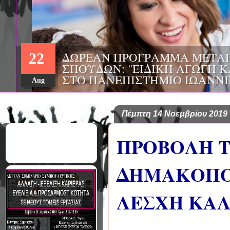
ΔΩΡΕΑΝ ΠΡΟΓΡΑΜΜΑ ΜΕΤΑ
22
ΣΠΟΥΔΩΝ: «ΕΠΙΣΤΗΜΕΣ ΤΗΣ
ΚΑΙ ΕΦΑΡΜΟΓΕΣ», ΑΠΟ ΤΟ 
Aug
ΚΡΗΤΗΣ
Πέμπτη 14 Νοεμβρίου 2019
ΠΡΟΒΟΛΗ Τ
ΔΗΜΑΚΟΠΟΥ
ΛΕΣΧΗ ΚΑΛ