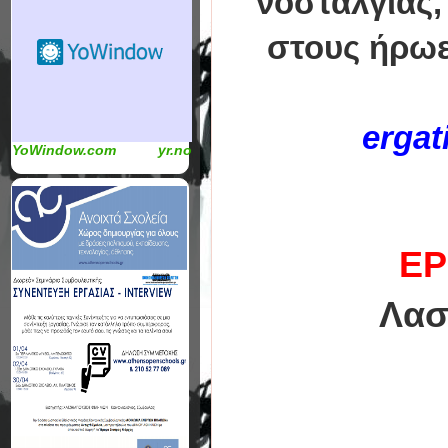
νοσταλγίας,
στους ήρωε
ergat
YoWindow.com
yr.no
ΕΡ
Λασκ