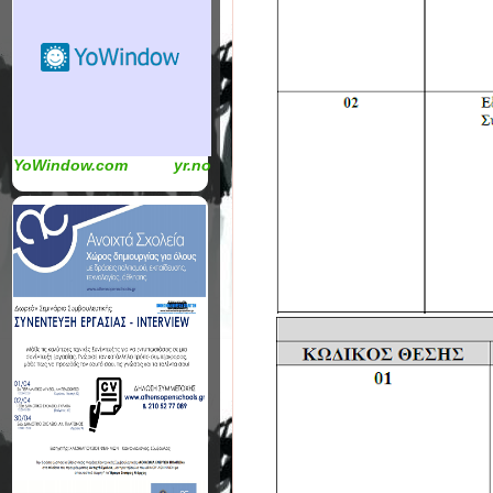
YoWindow.com
yr.no