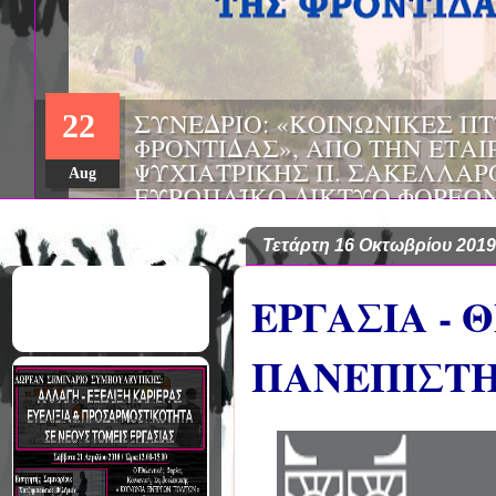
ΣΥΝΕΔΡΙΟ: «ΚΟΙΝΩΝΙΚΕΣ Π
22
ΦΡΟΝΤΙΔΑΣ», ΑΠΟ ΤΗΝ ΕΤΑΙ
ΨΥΧΙΑΤΡΙΚΗΣ Π. ΣΑΚΕΛΛΑΡ
Aug
EΥΡΩΠΑΪΚΟ ΔΙΚΤΥΟ ΦΟΡΕΩΝ
ΑSKLEPIOS
Τετάρτη 16 Οκτωβρίου 2019
ΕΡΓΑΣΙΑ - 
ΠΑΝΕΠΙΣΤ