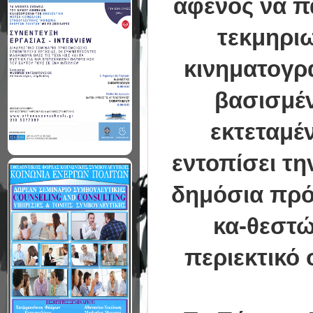
αφενός να π
τεκμηριω
κινηματογρά
βασισμέν
εκτεταμέ
εντοπίσει τη
δημόσια πρό
κα-θεστώ
περιεκτικό 