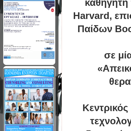
καθηγητή 
Harvard, επ
Παίδων Βοσ
σε μί
«Απεικ
θερα
Κεντρικός 
τεχνολογι