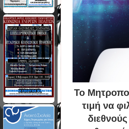
Το Μητροπολ
τιμή να φι
διεθνούς