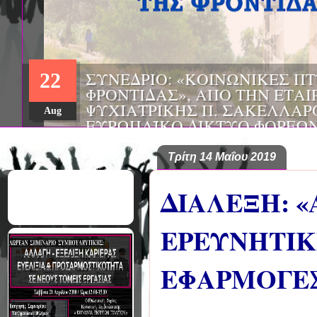
ΣΥΝΕΔΡΙΟ: «ΚΟΙΝΩΝΙΚΕΣ Π
22
ΦΡΟΝΤΙΔΑΣ», ΑΠΟ ΤΗΝ ΕΤΑΙ
ΨΥΧΙΑΤΡΙΚΗΣ Π. ΣΑΚΕΛΛΑΡ
Aug
EΥΡΩΠΑΪΚΟ ΔΙΚΤΥΟ ΦΟΡΕΩΝ
ΑSKLEPIOS
Τρίτη 14 Μαΐου 2019
ΔΙΑΛΕΞΗ: 
ΕΡΕΥΝΗΤΙΚ
ΕΦΑΡΜΟΓΕΣ