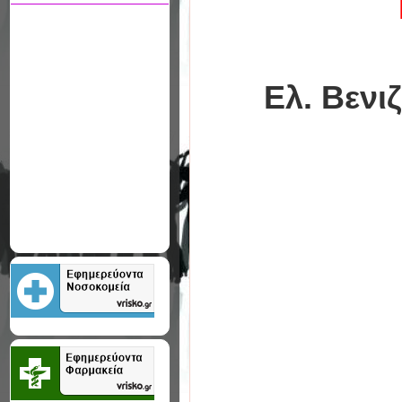
Ελ. Βενι