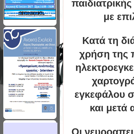
παιδιατρικής
με επ
Κατά τη δι
χρήση της 
ηλεκτροεγκε
χαρτογρ
εγκεφάλου σ
και μετά
Οι νευροαπει