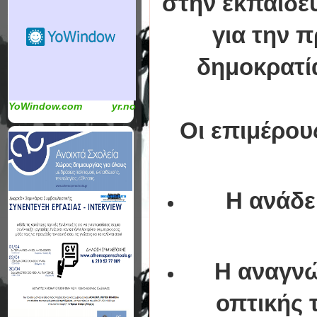
στην εκπαίδε
για την 
δημοκρατί
YoWindow.com
yr.no
Οι επιμέρου
Η ανάδει
Η αναγνώρι
οπτικής 