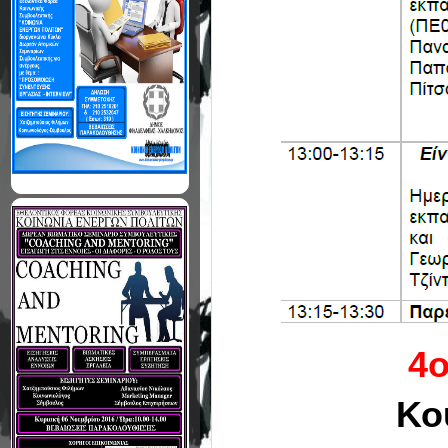
4ο
Κο