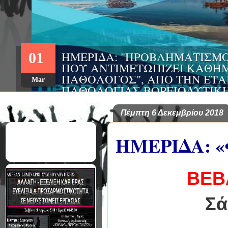
ΣΥΝ
22
ΤΗΣ
ΕΤΑ
Aug
ΨΥΧ
ΣΑΚ
EΥΡ
ΨΥΧ
Πέμπτη 6 Δεκεμβρίου 2018
ΗΜΕΡΙΔΑ: 
ΒΕΒ
Σά