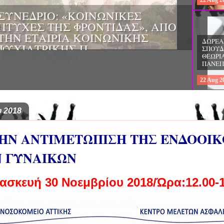
22
Aug
2023
ΔΩΡΕΑΝ ΠΡΟΓΡΑΜΜΑ ΜΕΤΑΠΤΥ
ΣΠΟΥΔΩΝ: «ΕΠΙΣΤΗΜΕΣ ΤΗΣ ΑΓΩ
ΤΥΧΕΣ ΤΗΣ
ΘΕΩΡΙΑ ΚΑΙ ΕΦΑΡΜΟΓΕΣ», ΑΠΟ 
ΡΙΑ ΚΟΙΝΩΝΙΚΗΣ
ΠΑΝΕΠΙΣΤΗΜΙΟ ΚΡΗΤΗΣ
ΟΠΟΥΛΟΣ ΚΑΙ ΤΟ
22
Aug
2023
 ΨΥΧΙΚΗΣ ΥΓΕΙΑΣ
 2018
ΤΗΝ ΑΝΤΙΜΕΤΩΠΙΣΗ ΤΗΣ ΕΝΔΟΟΙ
Ν ΓΥΝΑΙΚΩΝ
ασκευή 30 Νοεμβρίου 2018/Ώρα:12.00-1