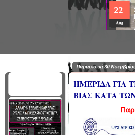
ΣΥΝΕΔΡΙΟ: «ΚΟΙΝΩΝΙΚΕΣ Π
22
ΦΡΟΝΤΙΔΑΣ», ΑΠΟ ΤΗΝ ΕΤΑΙ
ΨΥΧΙΑΤΡΙΚΗΣ Π. ΣΑΚΕΛΛΑΡ
Aug
EΥΡΩΠΑΪΚΟ ΔΙΚΤΥΟ ΦΟΡΕΩΝ
ΑSKLEPIOS
Παρασκευή 30 Νοεμβρίου
ΗΜΕΡΙΔΑ ΓΙΑ 
ΒΙΑΣ ΚΑΤΑ ΤΩ
Παρ