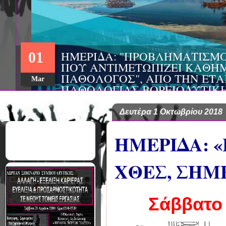
ΗΜΕΡΙΔΑ: "ΠΡΟΒΛΗΜΑΤΙΣΜ
01
ΠΟΥ ΑΝΤΙΜΕΤΩΠΙΖΕΙ ΚΑΘΗΜ
ΠΑΘΟΛΟΓΟΣ", ΑΠΟ ΤΗΝ ΕΤΑ
Mar
ΠΑΘΟΛΟΓΙΑΣ ΒΟΡΕΙΟΔΥΤΙΚ
ΤΙΣ Α' & Β' ΠΑΝΕΠΙΣΤΗΜΙΑ
ΚΛΙΝΙΚΕΣ ΠΓΝΙ
Δευτέρα 1 Οκτωβρίου 2018
ΗΜΕΡΙΔΑ: 
ΧΘΕΣ, ΣΗΜΕ
Σάββατο 