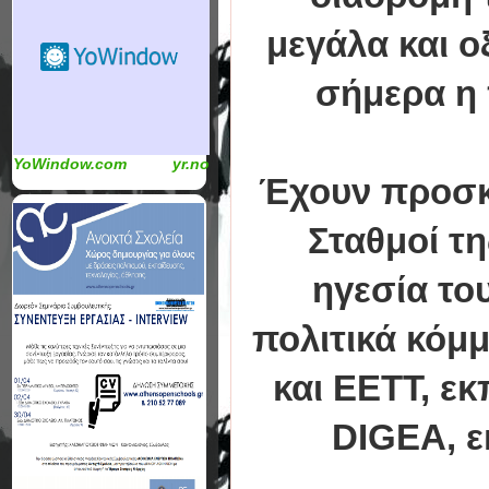
μεγάλα και 
σήμερα η 
YoWindow.com
yr.no
Έχουν προσκλ
Σταθμοί τη
ηγεσία το
πολιτικά κόμμ
και ΕΕΤΤ, ε
DIGEA, ε