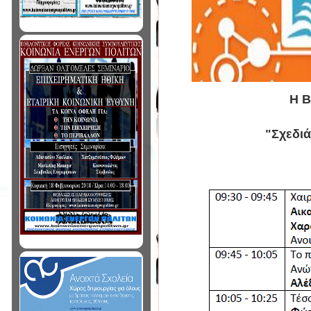
Η Β
"Σχεδιά