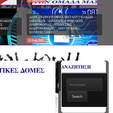
22
Aug
2023
ΧΙΑΚΩΝ
ΗΣ
ΔΩΡΕΑΝ ΠΡΟΓΡΑΜΜΑ ΜΕΤΑΠΤΥΧΙΑΚΩΝ
ΣΠΟΥΔΩΝ: «ΕΠΙΣΤΗΜΗ ΤΡΟΦΙΜΩΝ ΚΑΙ
ΔΙΑΤΡΟΦΗ», ΑΠΟ ΤΟ ΑΠΘ
22
Aug
2023
ΑΝΑΖΗΤΗΣΗ
ΤΙΚΕΣ ΔΟΜΕΣ
Search