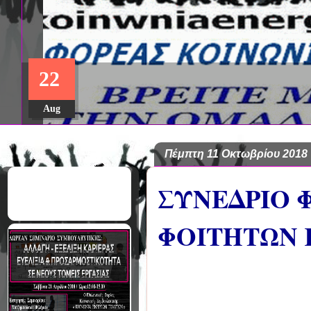
ΔΩΡΕΑΝ ΠΡΟΓΡΑΜΜΑ ΜΕΤΑ
22
ΣΠΟΥΔΩΝ: "ΕΙΔΙΚΗ ΑΓΩΓΗ Κ
ΣΤΟ ΠΑΝΕΠΙΣΤΗΜΙΟ ΙΩΑΝΝ
Aug
Πέμπτη 11 Οκτωβρίου 2018
ΣΥΝΕΔΡΙΟ 
ΦΟΙΤΗΤΩΝ 