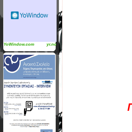
YoWindow.com
yr.no