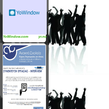
YoWindow.com
yr.no