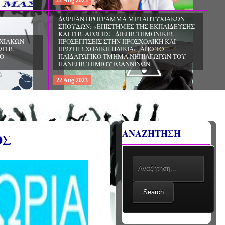
22
Aug
2023
ΧΙΑΚΩΝ
ΠΑΙΔΕΥΣΗΣ
ΙΚΕΣ
Η ΚΑΙ
ΗΜΕΡΙΔΑ: «Ο ΡΟΛΟΣ ΤΩΝ ΕΠΑΓΓΕΛΜΑΤΙΩΝ
Ο
ΥΓΕΙΑΣ ΣΤΗΝ ΑΝΑΖΩΟΓΟΝΗΣΗ», ΑΠΟ ΤΗΝ
ΓΩΝ ΤΟΥ
ΕΛΛΗΝΙΚΗ ΕΤΑΙΡΕΙΑ
ΚΑΡΔΙΟΑΝΑΠΝΕΥΣΤΙΚΗΣ ΑΝΑΖΩΟΓΟΝΗΣΗΣ
22
Aug
2023
ΑΝΑΖΗΤΗΣΗ
ΟΣ
Search