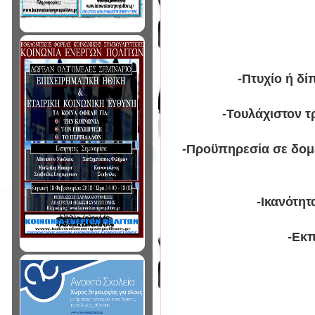
-Πτυχίο ή δί
-Τουλάχιστον τ
-Προϋπηρεσία σε δομ
-Ικανότητ
-Εκπ