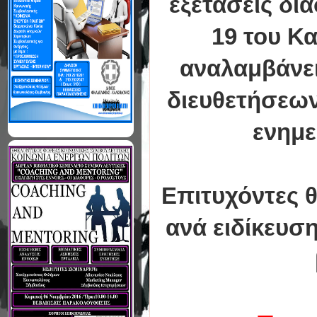
εξετάσεις δι
19 του Κ
αναλαμβάνε
διευθετήσεω
ενημε
Επιτυχόντες θ
ανά ειδίκευσ