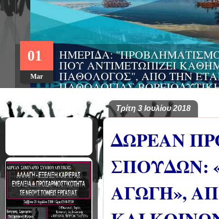
ΗΜΕΡΙΔΑ: "ΠΡΟΒΛΗΜΑΤΙΣΜ
01
ΠΟΥ ΑΝΤΙΜΕΤΩΠΙΖΕΙ ΚΑΘΗΜ
ΠΑΘΟΛΟΓΟΣ", ΑΠΟ ΤΗΝ ΕΤΑ
Mar
ΠΑΘΟΛΟΓΙΑΣ ΒΟΡΕΙΟΔΥΤΙΚ
ΤΙΣ Α' & Β' ΠΑΝΕΠΙΣΤΗΜΙΑ
ΚΛΙΝΙΚΕΣ ΠΓΝΙ
Τρίτη 3 Ιουλίου 2018
ΔΩΡΕΑΝ Π
ΣΠΟΥΔΩΝ: 
ΑΓΩΓΗ», A