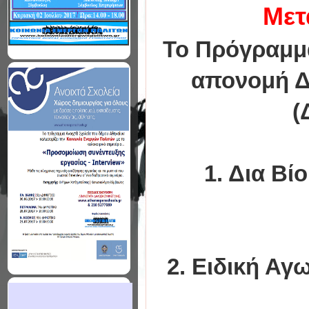
Μετ
Το Πρόγραμμ
απονομή Δ
(
1. Δια Βί
2. Ειδική Αγω