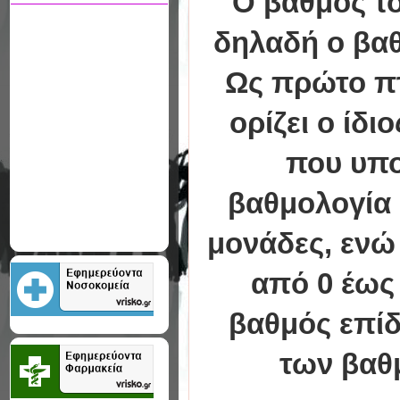
Ο βαθμός το
δηλαδή ο βαθ
Ως πρώτο πτ
ορίζει ο ίδ
που υπο
βαθμολογία σ
μονάδες, ενώ
από 0 έως 
βαθμός επί
των βαθ