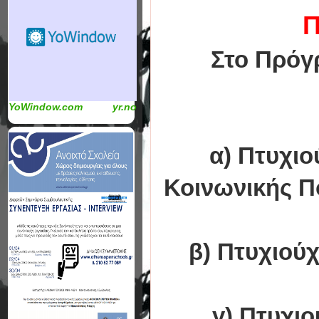
Π
Στο Πρόγ
YoWindow.com
yr.no
α) Πτυχιο
Κοινωνικής Π
β) Πτυχιούχ
γ) Πτυχιο