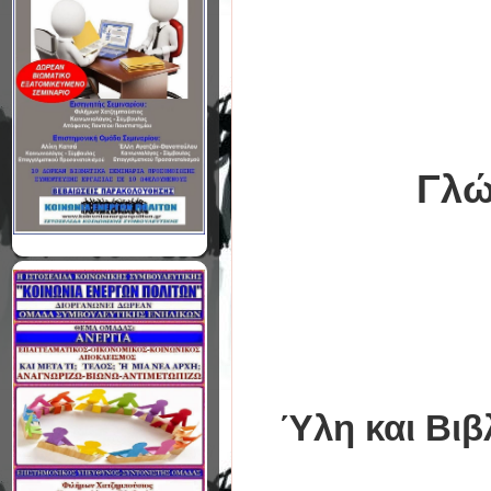
Γλώ
Ύ
λη και Βι