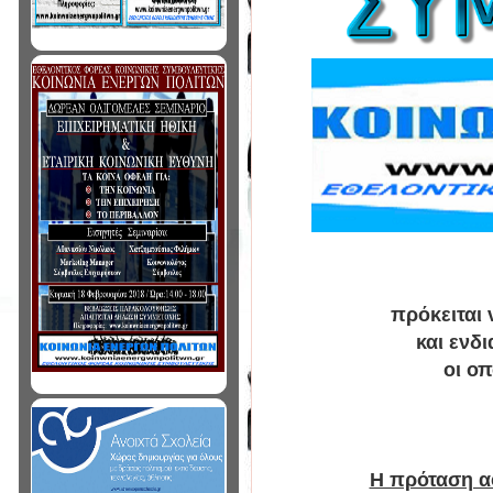
πρόκειται
και ενδ
οι ο
Η πρόταση α