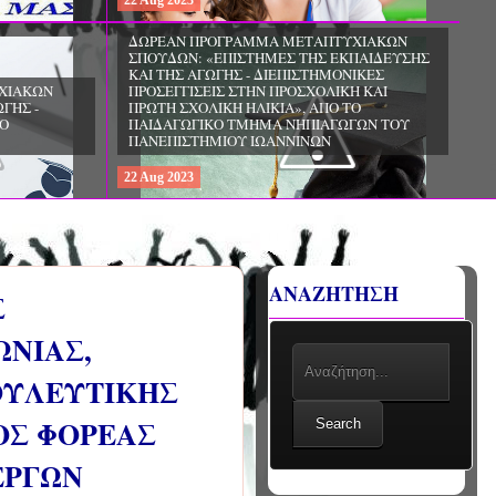
22
Aug
2023
ΜΜΑ ΜΕΤΑΠΤΥΧΙΑΚΩΝ
ΤΗΜΕΣ ΤΗΣ ΕΚΠΑΙΔΕΥΣΗΣ
- ΔΙΕΠΙΣΤΗΜΟΝΙΚΕΣ
ΗΝ ΠΡΟΣΧΟΛΙΚΗ ΚΑΙ
ΗΜΕΡΙΔΑ: «Ο ΡΟΛΟΣ ΤΩΝ ΕΠΑΓΓΕΛΜΑΤΙΩΝ
ΛΙΚΙΑ», ΑΠΟ ΤΟ
ΥΓΕΙΑΣ ΣΤΗΝ ΑΝΑΖΩΟΓΟΝΗΣΗ», ΑΠΟ ΤΗΝ
ΜΗΜΑ ΝΗΠΙΑΓΩΓΩΝ ΤΟΥ
ΕΛΛΗΝΙΚΗ ΕΤΑΙΡΕΙΑ
 ΙΩΑΝΝΙΝΩΝ
ΚΑΡΔΙΟΑΝΑΠΝΕΥΣΤΙΚΗΣ ΑΝΑΖΩΟΓΟΝΗΣΗΣ
22
Aug
2023
ΑΝΑΖΗΤΗΣΗ
Σ
ΩΝΙΑΣ,
ΟΥΛΕΥΤΙΚΗΣ
ΟΣ ΦΟΡΕΑΣ
Search
ΕΡΓΩΝ